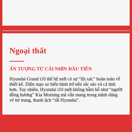
Ngoại thất
ẤN TƯỢNG TỪ CÁI NHÌN ĐẦU TIÊN
Hyundai Grand i10 thế hệ mới có sự “lột xác” hoàn toàn về
thiết kế. Diện mạo xe biến hình trở nên sắc sảo và cá tính
hơn. Tuy nhiên, Hyundai i10 mới không hầm hố như “người
đồng hương” Kia Morning mà vẫn mang trong mình dáng
vẻ trẻ trung, thanh lịch “rất Hyundai”.