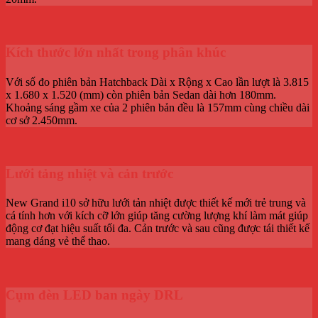
Kích thước lớn nhất trong phân khúc
Với số đo phiên bản Hatchback Dài x Rộng x Cao lần lượt là 3.815
x 1.680 x 1.520 (mm) còn phiên bản Sedan dài hơn 180mm.
Khoảng sáng gầm xe của 2 phiên bản đều là 157mm cùng chiều dài
cơ sở 2.450mm.
Lưới tảng nhiệt và cản trước
New Grand i10 sở hữu lưới tản nhiệt được thiết kế mới trẻ trung và
cá tính hơn với kích cỡ lớn giúp tăng cường lượng khí làm mát giúp
động cơ đạt hiệu suất tối đa. Cản trước và sau cũng được tái thiết kế
mang dáng vẻ thể thao.
Cụm đèn LED ban ngày DRL