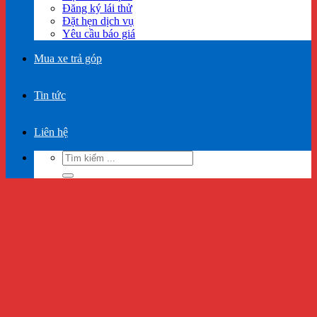
Đăng ký lái thử
Đặt hẹn dịch vụ
Yêu cầu báo giá
Mua xe trả góp
Tin tức
Liên hệ
Tìm
kiếm: