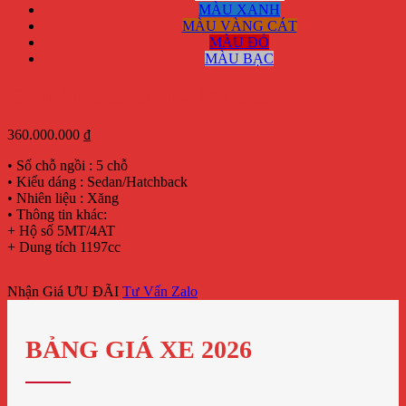
MÀU XANH
MÀU VÀNG CÁT
MÀU ĐỎ
MÀU BẠC
Grand i10 sedan 1.2 MT base
360.000.000
₫
• Số chỗ ngồi : 5 chỗ
• Kiểu dáng : Sedan/Hatchback
• Nhiên liệu : Xăng
• Thông tin khác:
+ Hộ số 5MT/4AT
+ Dung tích 1197cc
Nhận Giá ƯU ĐÃI
Tư Vấn Zalo
BẢNG GIÁ XE 2026