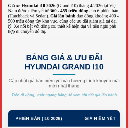
Giá xe Hyundai i10 2026
(Grand i10) tháng 4/2026 tại Việt
Nam được niêm yết từ
360 - 455 triệu đồng
cho 6 phiên bản
(Hatchback và Sedan).
Giá lăn bánh
dao động khoảng 400 -
500 triệu đồng tùy khu vực, cùng các ưu đãi giảm giá tại đại
lý. Xe nổi bật với động cơ, thiết kế hiện đại và tiện nghi phù
hợp di chuyển đô thị.
BẢNG GIÁ & ƯU ĐÃI
HYUNDAI GRAND I10
Cập nhật giá bán niêm yết và chương trình khuyến mãi
mới nhất tháng
Trên di động, vuốt ngang bảng để xem chi tiết giá lăn bánh
PHIÊN BẢN (I10 2026)
GIÁ NIÊM YẾT