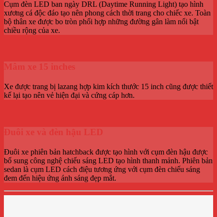
Cụm đèn LED ban ngày DRL (Daytime Running Light) tạo hình
xương cá độc đáo tạo nên phong cách thời trang cho chiếc xe. Toàn
bộ thân xe được bo tròn phối hợp những đường gân làm nổi bật
chiều rộng của xe.
Mâm xe 15 inches
Xe được trang bị lazang hợp kim kích thước 15 inch cũng được thiết
kế lại tạo nên vẻ hiện đại và cứng cáp hơn.
Đuôi xe và đèn hậu LED
Đuôi xe phiên bản hatchback được tạo hình với cụm đèn hậu được
bổ sung công nghệ chiếu sáng LED tạo hình thanh mảnh. Phiên bản
sedan là cụm LED cách điệu tương ứng với cụm đèn chiếu sáng
đem đến hiệu ứng ánh sáng đẹp mắt.