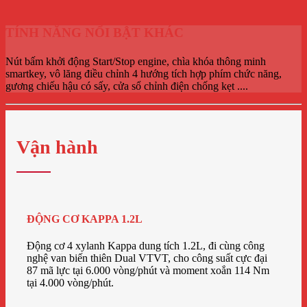
TÍNH NĂNG NỔI BẬT KHÁC
Nút bấm khởi động Start/Stop engine, chìa khóa thông minh
smartkey, vô lăng điều chỉnh 4 hướng tích hợp phím chức năng,
gương chiếu hậu có sấy, cửa sổ chỉnh điện chống kẹt ....
Vận hành
ĐỘNG CƠ KAPPA 1.2L
Động cơ 4 xylanh Kappa dung tích 1.2L, đi cùng công
nghệ van biến thiên Dual VTVT, cho công suất cực đại
87 mã lực tại 6.000 vòng/phút và moment xoắn 114 Nm
tại 4.000 vòng/phút.