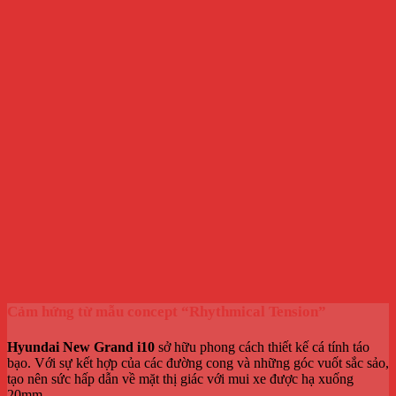
Cảm hứng từ mẫu concept “Rhythmical Tension”
Hyundai New Grand i10
sở hữu phong cách thiết kế cá tính táo
bạo. Với sự kết hợp của các đường cong và những góc vuốt sắc sảo,
tạo nên sức hấp dẫn về mặt thị giác với mui xe được hạ xuống
20mm.