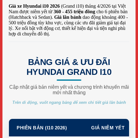
Giá xe Hyundai i10 2026
(Grand i10) tháng 4/2026 tại Việt
Nam được niêm yết từ
360 - 455 triệu đồng
cho 6 phiên bản
(Hatchback và Sedan).
Giá lăn bánh
dao động khoảng 400 -
500 triệu đồng tùy khu vực, cùng các ưu đãi giảm giá tại đại
lý. Xe nổi bật với động cơ, thiết kế hiện đại và tiện nghi phù
hợp di chuyển đô thị.
BẢNG GIÁ & ƯU ĐÃI
HYUNDAI GRAND I10
Cập nhật giá bán niêm yết và chương trình khuyến mãi
mới nhất tháng
Trên di động, vuốt ngang bảng để xem chi tiết giá lăn bánh
PHIÊN BẢN (I10 2026)
GIÁ NIÊM YẾT