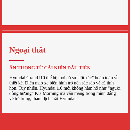
Ngoại thất
ẤN TƯỢNG TỪ CÁI NHÌN ĐẦU TIÊN
Hyundai Grand i10 thế hệ mới có sự “lột xác” hoàn toàn về
thiết kế. Diện mạo xe biến hình trở nên sắc sảo và cá tính
hơn. Tuy nhiên, Hyundai i10 mới không hầm hố như “người
đồng hương” Kia Morning mà vẫn mang trong mình dáng
vẻ trẻ trung, thanh lịch “rất Hyundai”.