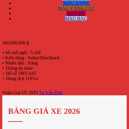
MÀU XANH
MÀU VÀNG CÁT
MÀU ĐỎ
MÀU BẠC
Grand i10 hatchback 1.2 MT
360.000.000
₫
• Số chỗ ngồi : 5 chỗ
• Kiểu dáng : Sedan/Hatchback
• Nhiên liệu : Xăng
• Thông tin khác:
+ Hộ số 5MT/4AT
+ Dung tích 1197cc
Nhận Giá ƯU ĐÃI
Tư Vấn Zalo
BẢNG GIÁ XE 2026