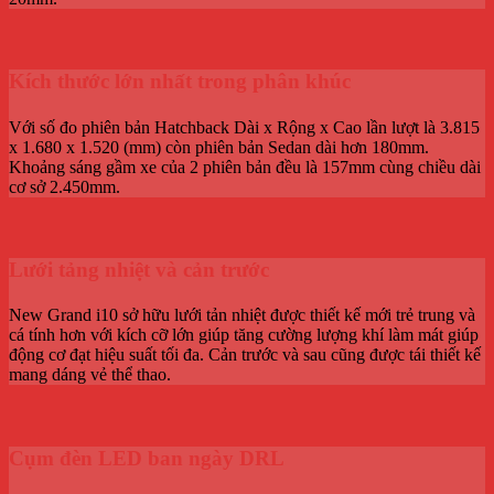
Kích thước lớn nhất trong phân khúc
Với số đo phiên bản Hatchback Dài x Rộng x Cao lần lượt là 3.815
x 1.680 x 1.520 (mm) còn phiên bản Sedan dài hơn 180mm.
Khoảng sáng gầm xe của 2 phiên bản đều là 157mm cùng chiều dài
cơ sở 2.450mm.
Lưới tảng nhiệt và cản trước
New Grand i10 sở hữu lưới tản nhiệt được thiết kế mới trẻ trung và
cá tính hơn với kích cỡ lớn giúp tăng cường lượng khí làm mát giúp
động cơ đạt hiệu suất tối đa. Cản trước và sau cũng được tái thiết kế
mang dáng vẻ thể thao.
Cụm đèn LED ban ngày DRL