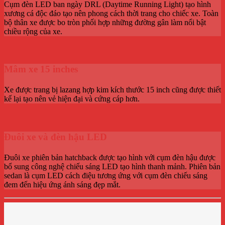
Cụm đèn LED ban ngày DRL (Daytime Running Light) tạo hình
xương cá độc đáo tạo nên phong cách thời trang cho chiếc xe. Toàn
bộ thân xe được bo tròn phối hợp những đường gân làm nổi bật
chiều rộng của xe.
Mâm xe 15 inches
Xe được trang bị lazang hợp kim kích thước 15 inch cũng được thiết
kế lại tạo nên vẻ hiện đại và cứng cáp hơn.
Đuôi xe và đèn hậu LED
Đuôi xe phiên bản hatchback được tạo hình với cụm đèn hậu được
bổ sung công nghệ chiếu sáng LED tạo hình thanh mảnh. Phiên bản
sedan là cụm LED cách điệu tương ứng với cụm đèn chiếu sáng
đem đến hiệu ứng ánh sáng đẹp mắt.