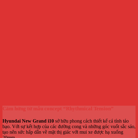
Cảm hứng từ mẫu concept “Rhythmical Tension”
Hyundai New Grand i10
sở hữu phong cách thiết kế cá tính táo
bạo. Với sự kết hợp của các đường cong và những góc vuốt sắc sảo,
tạo nên sức hấp dẫn về mặt thị giác với mui xe được hạ xuống
20mm.