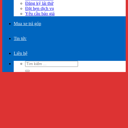
Đăng ký lái thử
Đặt hẹn dịch vụ
Yêu cầu báo giá
Mua xe trả góp
Tin tức
Liên hệ
Tìm
kiếm: