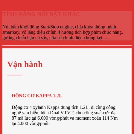
TÍNH NĂNG NỔI BẬT KHÁC
Nút bấm khởi động Start/Stop engine, chìa khóa thông minh
smartkey, vô lăng điều chỉnh 4 hướng tích hợp phím chức năng,
gương chiếu hậu có sấy, cửa sổ chỉnh điện chống kẹt ....
Vận hành
ĐỘNG CƠ KAPPA 1.2L
Động cơ 4 xylanh Kappa dung tích 1.2L, đi cùng công
nghệ van biến thiên Dual VTVT, cho công suất cực đại
87 mã lực tại 6.000 vòng/phút và moment xoắn 114 Nm
tại 4.000 vòng/phút.