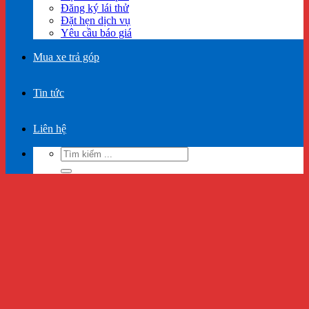
Đăng ký lái thử
Đặt hẹn dịch vụ
Yêu cầu báo giá
Mua xe trả góp
Tin tức
Liên hệ
Tìm
kiếm: