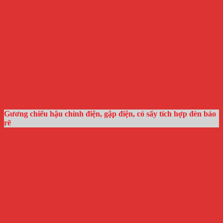
Gương chiếu hậu chỉnh điện, gập điện, có sấy tích hợp đèn báo
rẽ