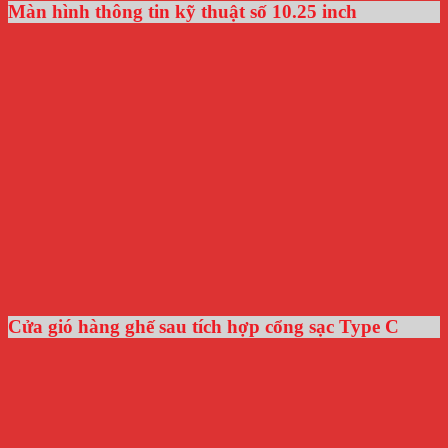
Màn hình thông tin kỹ thuật số 10.25 inch
Cửa gió hàng ghế sau tích hợp cổng sạc Type C