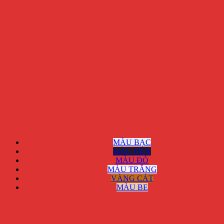
MÀU BE
MÀU BẠC
MÀU ĐEN
MÀU ĐỎ
MÀU TRẮNG
VÀNG CÁT
MÀU BE
Accent 1.4MT Base