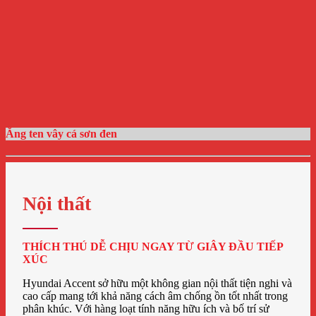
Ăng ten vây cá sơn đen
Nội thất
THÍCH THÚ DỄ CHỊU NGAY TỪ GIÂY ĐẦU TIẾP
XÚC
Hyundai Accent sở hữu một không gian nội thất tiện nghi và
cao cấp mang tới khả năng cách âm chống ồn tốt nhất trong
phân khúc. Với hàng loạt tính năng hữu ích và bố trí sử