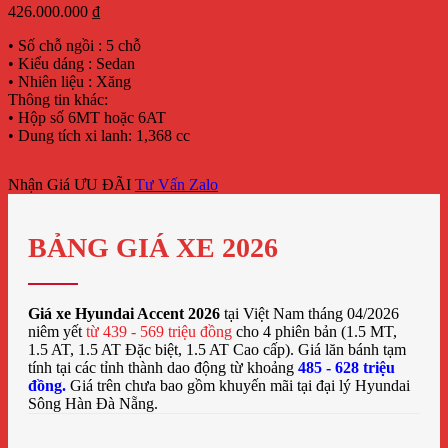
426.000.000
₫
• Số chỗ ngồi : 5 chỗ
• Kiểu dáng : Sedan
• Nhiên liệu : Xăng
Thông tin khác:
• Hộp số 6MT hoặc 6AT
• Dung tích xi lanh: 1,368 cc
Nhận Giá ƯU ĐÃI
Tư Vấn Zalo
BẢNG GIÁ XE 2026
Giá xe Hyundai Accent 2026
tại Việt Nam tháng 04/2026
niêm yết
từ 439 - 569 triệu đồng
cho 4 phiên bản (1.5 MT,
1.5 AT, 1.5 AT Đặc biệt, 1.5 AT Cao cấp). Giá lăn bánh tạm
tính tại các tỉnh thành dao động từ khoảng
485 - 628 triệu
đồng.
Giá trên chưa bao gồm khuyến mãi tại đại lý Hyundai
Sông Hàn Đà Nẵng.