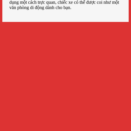
dụng một cách trực quan, chiếc xe có thể được coi như một
văn phòng di động dành cho bạn.